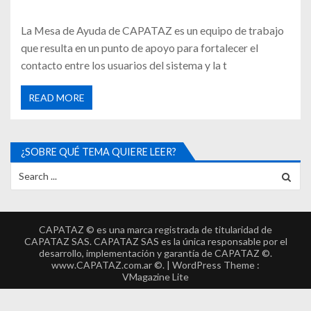
La Mesa de Ayuda de CAPATAZ es un equipo de trabajo
que resulta en un punto de apoyo para fortalecer el
contacto entre los usuarios del sistema y la t
READ MORE
¿SOBRE QUÉ TEMA QUIERE LEER?
CAPATAZ © es una marca registrada de titularidad de
CAPATAZ SAS. CAPATAZ SAS es la única responsable por el
desarrollo, implementación y garantía de CAPATAZ ©.
www.CAPATAZ.com.ar ©. | WordPress Theme :
VMagazine Lite