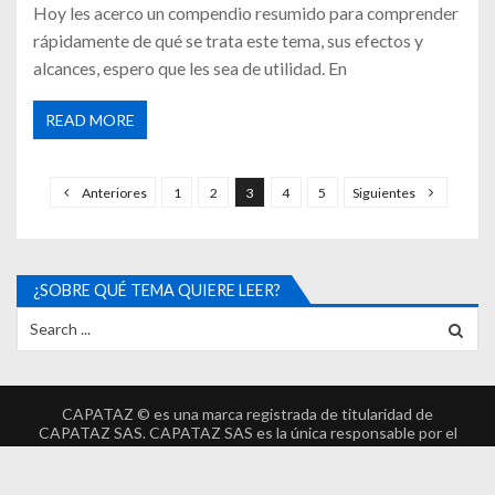
Hoy les acerco un compendio resumido para comprender
rápidamente de qué se trata este tema, sus efectos y
alcances, espero que les sea de utilidad. En
READ MORE
Anteriores
1
2
3
4
5
Siguientes
¿SOBRE QUÉ TEMA QUIERE LEER?
CAPATAZ © es una marca registrada de titularidad de
CAPATAZ SAS. CAPATAZ SAS es la única responsable por el
desarrollo, implementación y garantía de CAPATAZ ©.
www.CAPATAZ.com.ar ©. | WordPress Theme :
VMagazine Lite