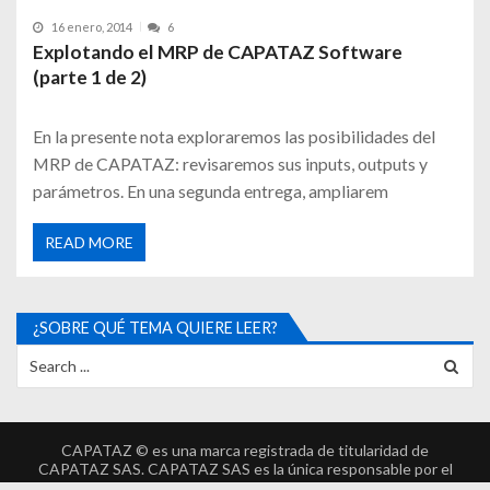
16 enero, 2014
6
Explotando el MRP de CAPATAZ Software
(parte 1 de 2)
En la presente nota exploraremos las posibilidades del
MRP de CAPATAZ: revisaremos sus inputs, outputs y
parámetros. En una segunda entrega, ampliarem
READ MORE
¿SOBRE QUÉ TEMA QUIERE LEER?
CAPATAZ © es una marca registrada de titularidad de
CAPATAZ SAS. CAPATAZ SAS es la única responsable por el
desarrollo, implementación y garantía de CAPATAZ ©.